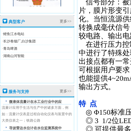
信号部分：被
片，膜片形变引
化。当恒流源供
盛恩商标注册证
更多>>
典型客户
转换成毫伏信号
·鲤鱼江水电站
较电路、输出电
·长沙卷烟厂,白沙集团
在进行压力控
·青岛啤酒
中进行了特殊处
·湖南山河智能
出接点都有一常
高新技术企业证
可根据用户要求
也能提供4~20m
输出方式。
更多>>
服务与支持
盛恩商标注册证
微液体流量计在水工业行业中的应
特 点
流量计应用于生活与生产中的诸多方面，例
◎ Φ150标准
如：流量计仪表是过程自动化仪表与装置中的
◎ 3 1/2位
大类仪表之一；铁路公路
◎ 可提供最多
导波雷达水位计在水位监测系统中