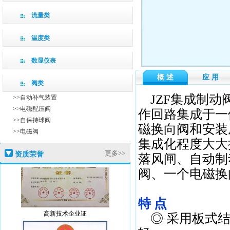
流量类
温度类
数显仪表
概 述
应 用
阀类
JZF集成制动
>>自动补气装置
>>电磁配压阀
作回路集成于一
>>自保持球阀
磁换向阀和安装
>>电磁阀
集成化程度大大
更多>>
资质荣誉
落风闸、自动制
阀、一个电磁换
特 点
高新技术企业证
◎ 采用板式结