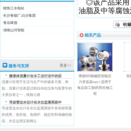
◎该产品采用了
·鲤鱼江水电站
油脂及中等腐蚀
·长沙卷烟厂,白沙集团
·青岛啤酒
·湖南山河智能
相关产品
高新技术企业证
更多>>
服务与支持
盛恩商标注册证
微液体流量计在水工业行业中的应
博德BD精确型智能压
智
流量计应用于生活与生产中的诸多方面，例
力变送器xact i 适用于
食品加工|制药和生物工
如：流量计仪表是过程自动化仪表与装置中的
程
大类仪表之一；铁路公路
导波雷达水位计在水位监测系统中
导波雷达水位计在水位监测系统中具有较明显
的优势，造价低、免维护、稳定性和准确性能
高，并且运用互联网云