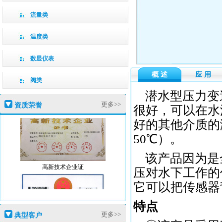
流量类
温度类
数显仪表
概 述
应 用
阀类
潜水型压力变
更多>>
资质荣誉
很好，可以在水
好的其他介质的
50℃）。
该产品因为是
高新技术企业证
压对水下工作的
它可以把传感器
特点
更多>>
典型客户
盛恩商标注册证