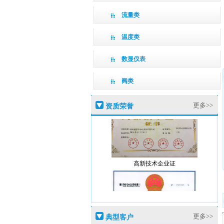
流量类
温度类
数显仪表
阀类
更多>>
资质荣誉
高新技术企业证
盛恩商标注册证
更多>>
典型客户