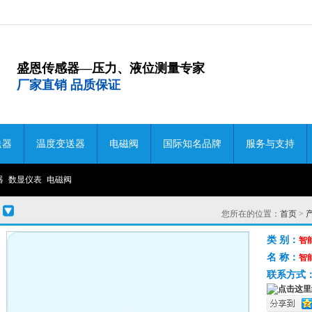
盛恩传感器—压力、液位测量专家
厂家直销 品质保证
送器
温度变送器
电磁阀
国际知名品牌
服务与支持
器
数显仪表
电磁阀
您所在的位置：
首页
>
类 别：
智
名 称：
智
联系方式