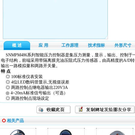
概 述
应 用
工作原理
技术指标
外形尺寸
SNMPM486系列智能压力控制器是集压力测量，显示，输出、控制
电子结构，前端采用带隔离膜充油压阻式压力传感器，由高精度的A/D
输出一路模拟量和两路开关量。
特 点
◎
100标准仪表安装
◎
4位LED数码管显示,无视值误差
◎
两路控制点继电器输出220V3A
◎
4~20mA标准信号输出（可选）
◎
两路控制点现场设定
相关产品